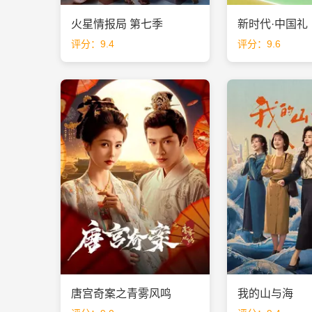
火星情报局 第七季
新时代·中国礼
评分：9.4
评分：9.6
唐宫奇案之青雾风鸣
我的山与海