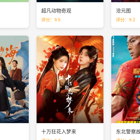
超凡动物奇观
沧元图
评分：9.5
评分：9.2
十万狂花入梦来
东北警察故