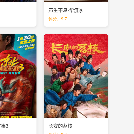
声生不息·华流季
评分：9.7
事3
长安的荔枝