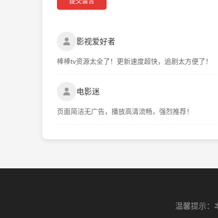
提交留言
影视爱好者
棒棒tv资源太全了！更新速度超快，追剧太方便了！
电影迷
页面简洁无广告，播放高清流畅，强烈推荐！
温馨提示：